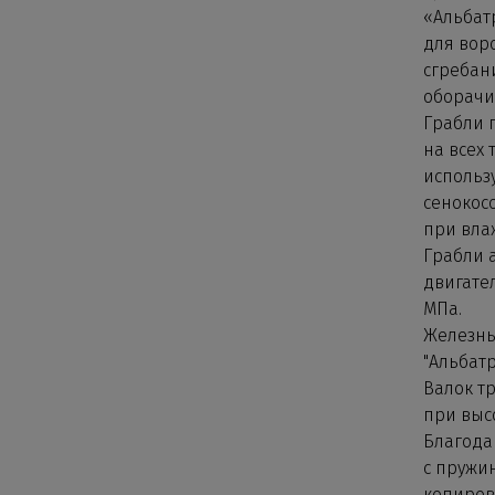
«Альбат
для вор
сгребани
оборачи
Грабли 
на всех 
использ
сенокос
при вла
Грабли 
двигател
МПа.
Железны
"Альбатр
Валок тр
при выс
Благода
с пружи
копиров