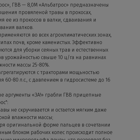
рос», ГВВ — 8,0М «Альбатрос» предназначены
ошения провяленой травы в прокосах,
я ее из прокосов в валки, сдваивания и
вания валков.
применяются во всех агроклиматических зонах,
типах почв, кроме каменистых. Эффективно
уются для уборки сеяных трав и естественных
ов урожайностью свыше 10 ц/га на равнинах
жности массы 25-80%.
агрегатируются с тракторами мощьностью
я 60-80 л.с., с давлением в гидросистеме до 16
е аргументы «ЗА!» грабли ГВВ прицепные
ос":
авы не скручивается и остается мягким даже
окой влажности массы;
ря оригинальной форме пальцев в сочетании
нным блоком рабочих колес происходит полное
ание микрорельефа почвы, что позволяет без