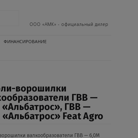
ООО «АМК» - официальный дилер
ФИНАНСИРОВАНИЕ
бли-ворошилки
кообразователи ГВВ —
 «Альбатрос», ГВВ —
 «Альбатрос» Feat Agro
ворошилки валкообразователи ГВВ — 6,0М