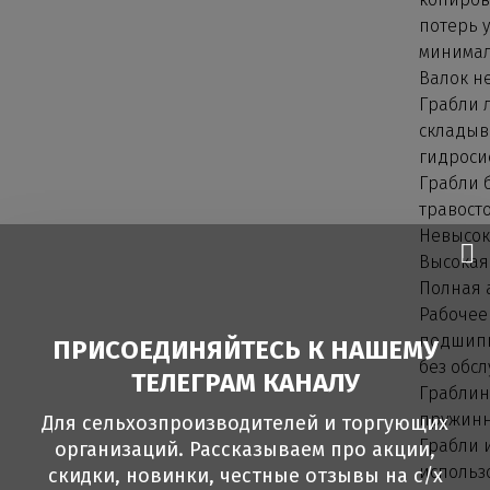
потерь 
минимал
Валок не
Грабли 
складыв
гидроси
Грабли 
травосто
Невысок
Высокая
Полная 
Рабочее 
подшипн
ПРИСОЕДИНЯЙТЕСЬ К НАШЕМУ
без обс
ТЕЛЕГРАМ КАНАЛУ
Граблин
пружинн
Для сельхозпроизводителей и торгующих
Грабли 
организаций. Рассказываем про акции,
использо
скидки, новинки, честные отзывы на с/х