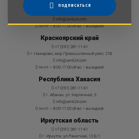
+7 (391) 281-11-61
ПОДПИСАТЬСЯ
г. Красноярск, пр-т Металлургов 1 М, ст. 4
info@amk24.com
пн-пт – 8:00-17:00 сб-вс – выходной
Красноярский край
+7 (391) 281-11-61
г. Назарово, мкр.Промышленный узел, 21В
info@amk24.com
пн-пт – 8:00-17:00 сб-вс – выходной
Республика Хакасия
+7 (391) 281-11-61
г. Абакан, ул. Кирпичная, 5
info@amk24.com
пн-пт – 8:00-17:00 сб-вс – выходной
Иркутская область
+7 (391) 281-11-61
г. Иркутск, ул.Ракитная, 12 Б/1