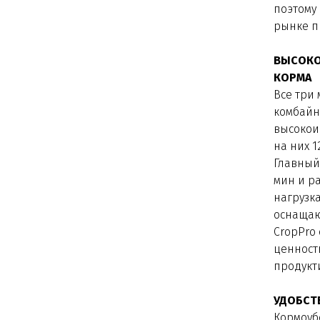
поэтому
рынке п
ВЫСОКО
КОРМА
Все три
комбайн
высокои
на них 
Главный 
мин и р
нагрузк
оснаща
CropPro
ценност
продукт
УДОБСТ
Кормоуб