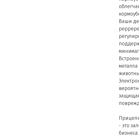
облегча
кормоуб
Ваши де
реррере
регулир
поддерж
минимал
Встроен
металла 
животны
Электрон
вероятн
защищае
поврежд
Прицепн
- это за
бизнеса.