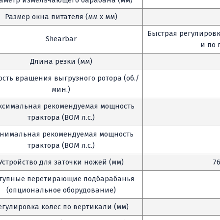
аметр измельчающего барабана (мм)
Размер окна питателя (мм x мм)
Быстрая регулировк
Shearbar
и по
Длина резки (мм)
ость вращения выгрузного ротора (об./
мин.)
ксимальная рекомендуемая мощность
трактора (ВОМ л.с.)
нимальная рекомендуемая мощность
трактора (ВОМ л.с.)
Устройство для заточки ножей (мм)
7
ступные перетирающие подбарабанья
(опциональное оборудование)
егулировка колес по вертикали (мм)