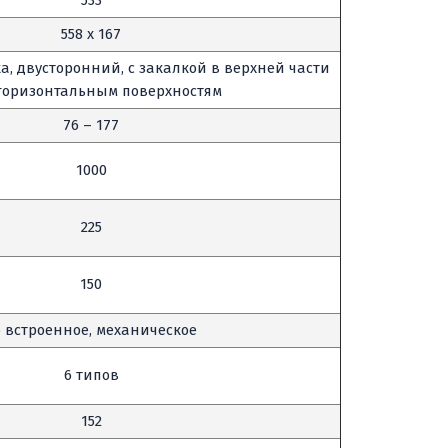
533
558 x 167
а, двусторонний, с закалкой в верхней части
 горизонтальным поверхностям
76 – 177
1000
225
150
6 встроенное, механическое
6 типов
152