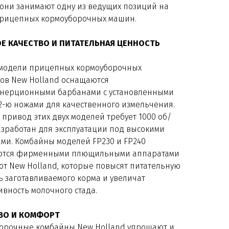
 они занимают одну из ведущих позиций на
рицепных кормоуборочных машин.
Е КАЧЕСТВО И ПИТАТЕЛЬНАЯ ЦЕННОСТЬ
 модели прицепных кормоуборочных
ов New Holland оснащаются
нерционными барбанами с установленными
12-ю ножами для качественного измельчения.
привод этих двух моделей требует 1000 об/
азработан для эксплуатации под высокими
ами. Комбайны моделей FP230 и FP240
ются фирменными плющильными аппаратами
 от New Holland, которые повысят питательную
ь заготавливаемого корма и увеличат
ивность молочного стада.
ВО И КОМФОРТ
орочные комбайны New Holland упрощают и