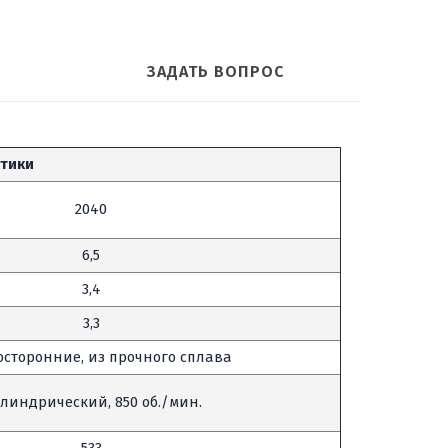
ЗАДАТЬ ВОПРОС
стики
2040
6,5
3,4
3,3
осторонние, из прочного сплава
линдрический, 850 об./мин.