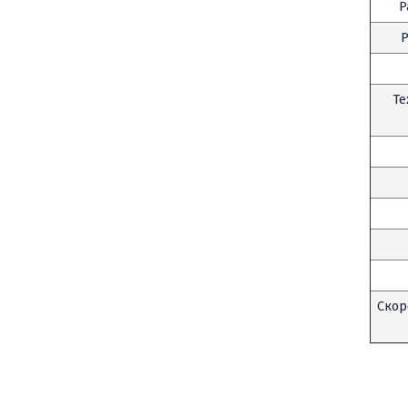
Р
Р
Т
Скор