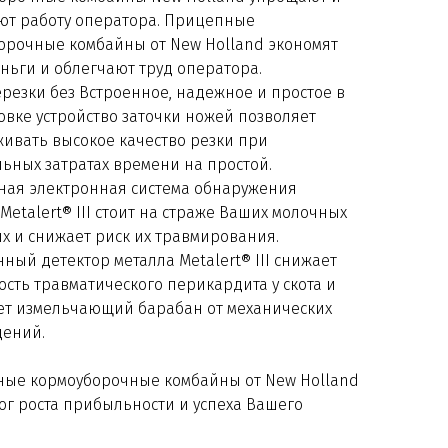
ют работу оператора. Прицепные
орочные комбайны от New Holland экономят
ньги и облегчают труд оператора.
резки без Встроенное, надежное и простое в
овке устройство заточки ножей позволяет
ивать высокое качество резки при
ьных затратах времени на простой.
ная электронная система обнаружения
Metalert® III стоит на страже Ваших молочных
х и снижает риск их травмирования.
ный детектор металла Metalert® III снижает
ость травматического перикардита у скота и
т измельчающий барабан от механических
ений.
ые кормоуборочные комбайны от New Holland
лог роста прибыльности и успеха Вашего