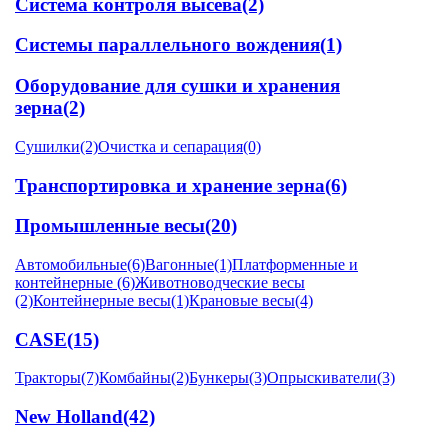
Система контроля высева
(2)
Системы параллельного вождения
(1)
Оборудование для сушки и хранения
зерна
(2)
Сушилки
(2)
Очистка и сепарация
(0)
Транспортировка и хранение зерна
(6)
Промышленные весы
(20)
Автомобильные
(6)
Вагонные
(1)
Платформенные и
контейнерные
(6)
Животноводческие весы
(2)
Контейнерные весы
(1)
Крановые весы
(4)
CASE
(15)
Тракторы
(7)
Комбайны
(2)
Бункеры
(3)
Опрыскиватели
(3)
New Holland
(42)