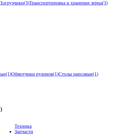
Погрузчики
(3)
Транспортировка и хранение зерна
(3)
ные
(1)
Обмотчики рулонов
(1)
Столы рапсовые
(1)
1)
Техника
Запчасти