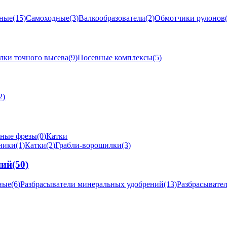
ные
(15)
Самоходные
(3)
Валкообразователи
(2)
Обмотчики рулонов
лки точного высева
(9)
Посевные комплексы
(5)
2)
ные фрезы
(0)
Катки
ники
(1)
Катки
(2)
Грабли-ворошилки
(3)
ний
(50)
ные
(6)
Разбрасыватели минеральных удобрений
(13)
Разбрасывате