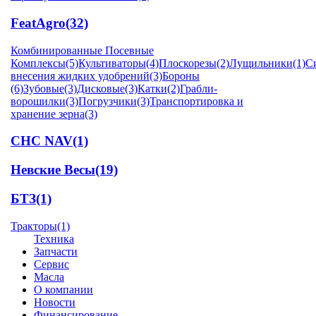
FeatAgro
(32)
Комбинированные Посевные
Комплексы
(5)
Культиваторы
(4)
Плоскорезы
(2)
Лущильники
(1)
С
внесения жидких удобрений
(3)
Бороны
(6)
Зубовые
(3)
Дисковые
(3)
Катки
(2)
Грабли-
ворошилки
(3)
Погрузчики
(3)
Транспортировка и
хранение зерна
(3)
CHC NAV
(1)
Невские Весы
(19)
БТЗ
(1)
Тракторы
(1)
Техника
Запчасти
Сервис
Масла
О компании
Новости
Финансирование