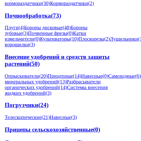
кормораздатчики
(30)
Кормораздатчики
(2)
Почвообработка
(73)
Плуги
(4)
Бороны дисковые
(48)
Бороны
зубовые
(3)
Почвенные фрезы
(0)
Катки
измельчители
(0)
Культиваторы
(10)
Плоскорезы
(2)
Лущильники
(
ворошилки
(3)
Внесение удобрений и средств защиты
растений
(50)
Опрыскиватели
(20)
Прицепные
(14)
Навесные
(0)
Самоходные
(6)
минеральных удобрений
(13)
Разбрасыватели
органических удобрений
(14)
Системы внесения
жидких удобрений
(3)
Погрузчики
(24)
Телескопические
(21)
Навесные
(3)
Прицепы сельскохозяйственные
(0)