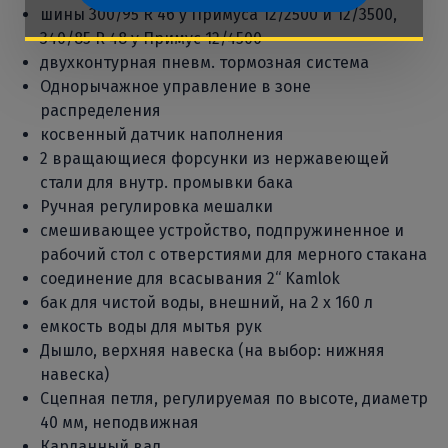
шины 300/95 R 46 у Примуса 12/2500 и 12/3500,
340/85 R 48 у Примус 12/4500
двухконтурная пневм. тормозная система
Однорычажное управление в зоне
распределения
косвенный датчик наполнения
2 вращающиеся форсунки из нержавеющей
стали для внутр. промывки бака
Ручная регулировка мешалки
смешивающее устройство, подпружиненное и
рабочий стол с отверстиями для мерного стакана
соединение для всасывания 2“ Kamlok
бак для чистой воды, внешний, на 2 x 160 л
емкость воды для мытья рук
Дышло, верхняя навеска (на выбор: нижняя
навеска)
Сцепная петля, регулируемая по высоте, диаметр
40 мм, неподвижная
Карданный вал