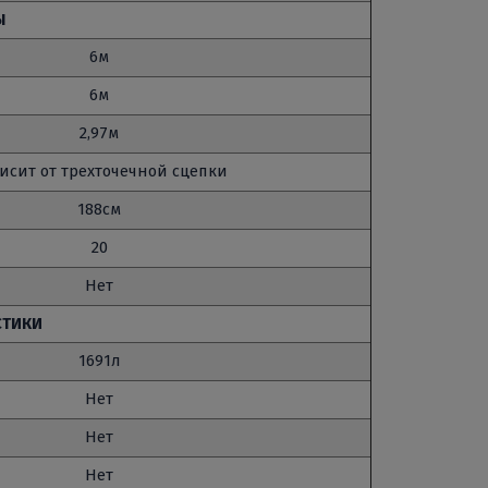
Ы
6м
6м
2,97м
исит от трехточечной сцепки
188см
20
Нет
СТИКИ
1691л
Нет
Нет
Нет