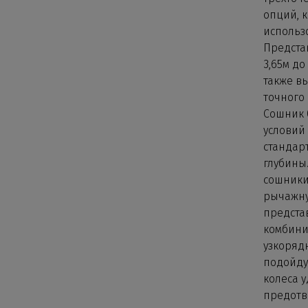
опций, 
использ
Предста
3,65м до
также в
точного 
Сошник 
условий
стандар
глубины
сошники
рычажную
предста
комбини
узкоряд
подойду
колеса 
предотв