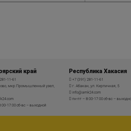
оярский край
Республика Хакасия
 281-11-61
+7 (391) 281-11-61
рово, мкр.Промышленный узел,
г. Абакан, ул. Кирпичная, 5
info@amk24.com
k24.com
пн-пт – 8:00-17:00 сб-вс – выходн
8:00-17:00 сб-вс – выходной