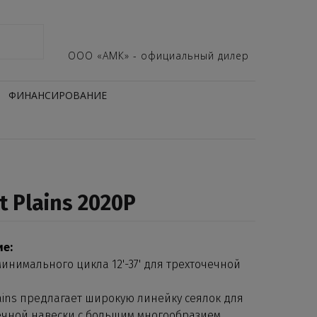
ООО «АМК» - официальный дилер
ФИНАНСИРОВАНИЕ
t Plains 2020P
е:
инимального цикла 12'-37' для трехточечной
lains предлагает широкую линейку сеялок для
ечной навески с большим многообразием