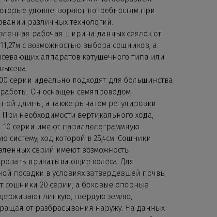
которые удовлетворяют потребностям при
овании различных технологий.
вленная рабочая ширина данных сеялок от
 11,27м с возможностью выбора сошников, а
ысевающих аппаратов катушечного типа или
высева.
00 серии идеально подходят для большинства
 работы. Он оснащен семяпроводом
тной длины, а также рычагом регулировки
. При необходимости вертикального хода,
 10 серии имеют параллелограммную
 систему, ход которой в 25,4см. Сошники
вленных серий имеют возможность
ровать прикатывающие колеса. Для
ной посадки в условиях затвердевшей почвы
т сошники 20 серии, а боковые опорные
удерживают липкую, твердую землю,
ращая от разбрасывания наружу. На данных