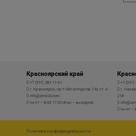
Красноярский край
Красн
+7 (391) 281-11-61
+7 (391)
г. Красноярск, пр-т Металлургов 1 М, ст. 4
г. Наза
info@amk24.com
21В
пн-пт – 8:00-17:00 сб-вс – выходной
info@am
пн-пт – 
Политика конфиденциальности