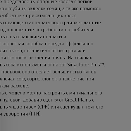
х представлены опорные колеса с легкой
кой глубины заделки семян, а также возможен
V-образных прикатывающих колес.
ысевающего аппарата подстраивает данные
под конкретные потребности потребителя.
ные высевающие аппараты и
скоростная коробка передач эффективно
дят высев, независимо от быстрой или
ой скорости рыхления почвы. На сеялках
высева используется аппарат Singulator Plus™,
 превосходно отделяет большинство типов
ключая сою, сорго, хлопок, а также рис при
зком расходе.
ые модели можно настроить с минимального
 нулевой, добавив сцепку от Great Plains с
ьным шарниром (CPH) или сцепку для точного
я удобрений (PFH).