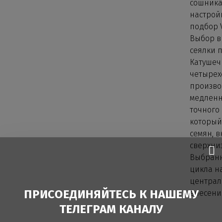
сошника
настрой
подбор 
Выбор в
сеялки 
Катушеч
четырех
произво
медленн
точного 
который
семян, в
сверхни
Выбранн
цикла на
централ
ПРИСОЕДИНЯЙТЕСЬ К НАШЕМУ
внесени
ТЕЛЕГРАМ КАНАЛУ