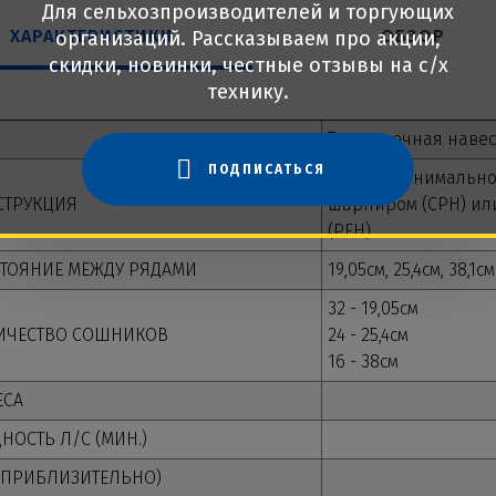
Для сельхозпроизводителей и торгующих
ХАРАКТЕРИСТИКИ
ОБЗОР
организаций. Рассказываем про акции,
скидки, новинки, честные отзывы на с/х
технику.
Трехточечная навес
ПОДПИСАТЬСЯ
Сеялка минимальног
СТРУКЦИЯ
шарниром (CPH) ил
(PFH)
СТОЯНИЕ МЕЖДУ РЯДАМИ
19,05см, 25,4см, 38,1см
32 - 19,05см
ИЧЕСТВО СОШНИКОВ
24 - 25,4см
16 - 38см
ЕСА
ОСТЬ Л/С (МИН.)
 (ПРИБЛИЗИТЕЛЬНО)