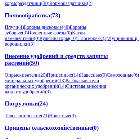
кормораздатчики
(30)
Кормораздатчики
(2)
Почвообработка
(73)
Плуги
(4)
Бороны дисковые
(48)
Бороны
зубовые
(3)
Почвенные фрезы
(0)
Катки
измельчители
(0)
Культиваторы
(10)
Плоскорезы
(2)
Лущильники
(
ворошилки
(3)
Внесение удобрений и средств защиты
растений
(50)
Опрыскиватели
(20)
Прицепные
(14)
Навесные
(0)
Самоходные
(6)
минеральных удобрений
(13)
Разбрасыватели
органических удобрений
(14)
Системы внесения
жидких удобрений
(3)
Погрузчики
(24)
Телескопические
(21)
Навесные
(3)
Прицепы сельскохозяйственные
(0)