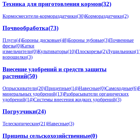
Техника для приготовления кормов
(32)
Кормосмесители-кормораздатчики
(30)
Кормораздатчики
(2)
Почвообработка
(73)
Плуги
(4)
Бороны дисковые
(48)
Бороны зубовые
(3)
Почвенные
фрезы
(0)
Катки
измельчители
(0)
Культиваторы
(10)
Плоскорезы
(2)
Лущильники
(1
ворошилки
(3)
Внесение удобрений и средств защиты
растений
(50)
Опрыскиватели
(20)
Прицепные
(14)
Навесные
(0)
Самоходные
(6)
минеральных удобрений
(13)
Разбрасыватели органических
удобрений
(14)
Системы внесения жидких удобрений
(3)
Погрузчики
(24)
Телескопические
(21)
Навесные
(3)
Прицепы сельскохозяйственные
(0)