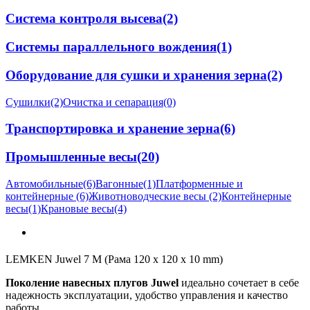
Система контроля высева
(2)
Системы параллельного вождения
(1)
Оборудование для сушки и хранения зерна
(2)
Сушилки
(2)
Очистка и сепарация
(0)
Транспортировка и хранение зерна
(6)
Промышленные весы
(20)
Автомобильные
(6)
Вагонные
(1)
Платформенные и
контейнерные
(6)
Животноводческие весы
(2)
Контейнерные
весы
(1)
Крановые весы
(4)
LEMKEN Juwel 7 M (Рама 120 x 120 x 10 mm)
Поколение навесных плугов Juwel
идеально сочетает в себе
надежность эксплуатации, удобство управления и качество
работы.