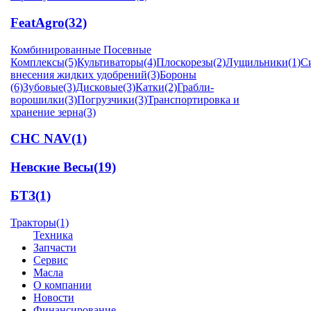
FeatAgro
(32)
Комбинированные Посевные
Комплексы
(5)
Культиваторы
(4)
Плоскорезы
(2)
Лущильники
(1)
С
внесения жидких удобрений
(3)
Бороны
(6)
Зубовые
(3)
Дисковые
(3)
Катки
(2)
Грабли-
ворошилки
(3)
Погрузчики
(3)
Транспортировка и
хранение зерна
(3)
CHC NAV
(1)
Невские Весы
(19)
БТЗ
(1)
Тракторы
(1)
Техника
Запчасти
Сервис
Масла
О компании
Новости
Финансирование