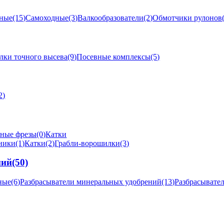
ные
(15)
Самоходные
(3)
Валкообразователи
(2)
Обмотчики рулонов
лки точного высева
(9)
Посевные комплексы
(5)
2)
ные фрезы
(0)
Катки
ники
(1)
Катки
(2)
Грабли-ворошилки
(3)
ний
(50)
ные
(6)
Разбрасыватели минеральных удобрений
(13)
Разбрасывате