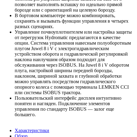
позволяет выполнять вспашку по идеально прямой
борозде или с ориентацией на целевую борозду.
В бортовом компьютере можно комбинировать,
сохранять и вызывать функции управления в четырех
разных сценариях.
Управление почвоуплотнителем или настройка защиты
от перегрузок Hydromatic предлагаются в качестве
опции. Система управления навесным полуоборотным
плугом Juwel 8 i V с электрогидравлическим
устройством оборота и гидравлической регулировкой
наклона наилучшим образом подходит для
обслуживания через ISOBUS. На Juwel 8 i V оборотом
плуга, настройкой ширины передней борозды,
наклоном, шириной захвата и глубиной обработки
можно управлять посредством гидравлического
опорного колеса с помощью терминала LEMKEN CCI
или системы ISOBUS трактора.
Пользовательский интерфейс дисплея интуитивно
понятен и нагляден. Подключение элементов
управления по стандарту ISOBUS — залог еще
большего.
Характеристики
Обзор