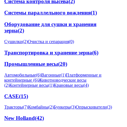
Система контроля высева
(2)
Системы параллельного вождения
(1)
Оборудование для сушки и хранения
зерна
(2)
Сушилки
(2)
Очистка и сепарация
(0)
Транспортировка и хранение зерна
(6)
Промышленные весы
(20)
Автомобильные
(6)
Вагонные
(1)
Платформенные и
контейнерные
(6)
Животноводческие весы
(2)
Контейнерные весы
(1)
Крановые весы
(4)
CASE
(15)
Тракторы
(7)
Комбайны
(2)
Бункеры
(3)
Опрыскиватели
(3)
New Holland
(42)