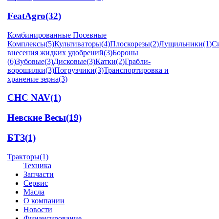
FeatAgro
(32)
Комбинированные Посевные
Комплексы
(5)
Культиваторы
(4)
Плоскорезы
(2)
Лущильники
(1)
С
внесения жидких удобрений
(3)
Бороны
(6)
Зубовые
(3)
Дисковые
(3)
Катки
(2)
Грабли-
ворошилки
(3)
Погрузчики
(3)
Транспортировка и
хранение зерна
(3)
CHC NAV
(1)
Невские Весы
(19)
БТЗ
(1)
Тракторы
(1)
Техника
Запчасти
Сервис
Масла
О компании
Новости
Финансирование