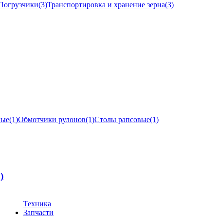
Погрузчики
(3)
Транспортировка и хранение зерна
(3)
ные
(1)
Обмотчики рулонов
(1)
Столы рапсовые
(1)
1)
Техника
Запчасти