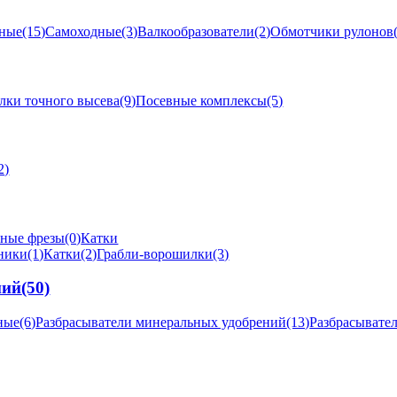
ные
(15)
Самоходные
(3)
Валкообразователи
(2)
Обмотчики рулонов
лки точного высева
(9)
Посевные комплексы
(5)
2)
ные фрезы
(0)
Катки
ники
(1)
Катки
(2)
Грабли-ворошилки
(3)
ний
(50)
ные
(6)
Разбрасыватели минеральных удобрений
(13)
Разбрасывате