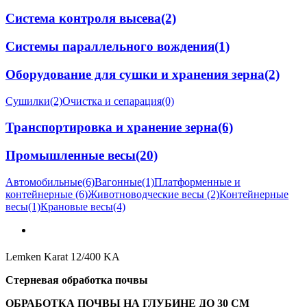
Система контроля высева
(2)
Системы параллельного вождения
(1)
Оборудование для сушки и хранения зерна
(2)
Сушилки
(2)
Очистка и сепарация
(0)
Транспортировка и хранение зерна
(6)
Промышленные весы
(20)
Автомобильные
(6)
Вагонные
(1)
Платформенные и
контейнерные
(6)
Животноводческие весы
(2)
Контейнерные
весы
(1)
Крановые весы
(4)
Lemken Karat 12/400 KA
Стерневая обработка почвы
ОБРАБОТКА ПОЧВЫ НА ГЛУБИНЕ ДО 30 СМ