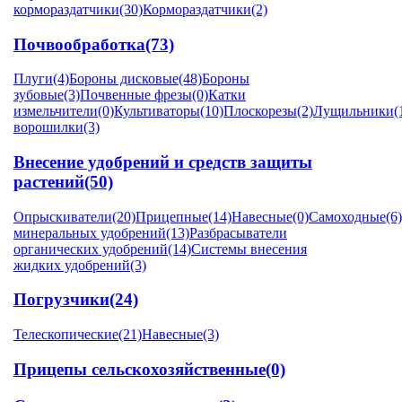
кормораздатчики
(30)
Кормораздатчики
(2)
Почвообработка
(73)
Плуги
(4)
Бороны дисковые
(48)
Бороны
зубовые
(3)
Почвенные фрезы
(0)
Катки
измельчители
(0)
Культиваторы
(10)
Плоскорезы
(2)
Лущильники
(
ворошилки
(3)
Внесение удобрений и средств защиты
растений
(50)
Опрыскиватели
(20)
Прицепные
(14)
Навесные
(0)
Самоходные
(6)
минеральных удобрений
(13)
Разбрасыватели
органических удобрений
(14)
Системы внесения
жидких удобрений
(3)
Погрузчики
(24)
Телескопические
(21)
Навесные
(3)
Прицепы сельскохозяйственные
(0)