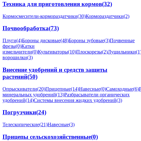
Техника для приготовления кормов
(32)
Кормосмесители-кормораздатчики
(30)
Кормораздатчики
(2)
Почвообработка
(73)
Плуги
(4)
Бороны дисковые
(48)
Бороны зубовые
(3)
Почвенные
фрезы
(0)
Катки
измельчители
(0)
Культиваторы
(10)
Плоскорезы
(2)
Лущильники
(1
ворошилки
(3)
Внесение удобрений и средств защиты
растений
(50)
Опрыскиватели
(20)
Прицепные
(14)
Навесные
(0)
Самоходные
(6)
минеральных удобрений
(13)
Разбрасыватели органических
удобрений
(14)
Системы внесения жидких удобрений
(3)
Погрузчики
(24)
Телескопические
(21)
Навесные
(3)
Прицепы сельскохозяйственные
(0)