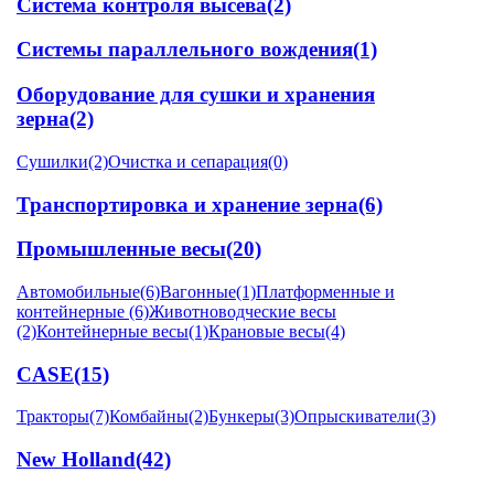
Система контроля высева
(2)
Системы параллельного вождения
(1)
Оборудование для сушки и хранения
зерна
(2)
Сушилки
(2)
Очистка и сепарация
(0)
Транспортировка и хранение зерна
(6)
Промышленные весы
(20)
Автомобильные
(6)
Вагонные
(1)
Платформенные и
контейнерные
(6)
Животноводческие весы
(2)
Контейнерные весы
(1)
Крановые весы
(4)
CASE
(15)
Тракторы
(7)
Комбайны
(2)
Бункеры
(3)
Опрыскиватели
(3)
New Holland
(42)