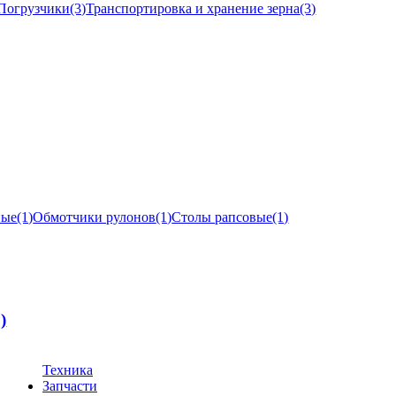
Погрузчики
(3)
Транспортировка и хранение зерна
(3)
ные
(1)
Обмотчики рулонов
(1)
Столы рапсовые
(1)
1)
Техника
Запчасти