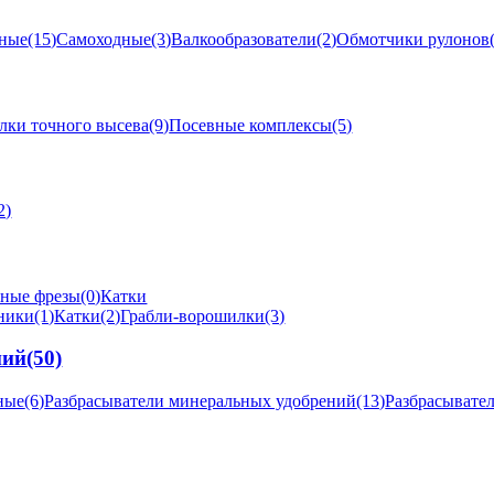
ные
(15)
Самоходные
(3)
Валкообразователи
(2)
Обмотчики рулонов
лки точного высева
(9)
Посевные комплексы
(5)
2)
ные фрезы
(0)
Катки
ники
(1)
Катки
(2)
Грабли-ворошилки
(3)
ний
(50)
ные
(6)
Разбрасыватели минеральных удобрений
(13)
Разбрасывате