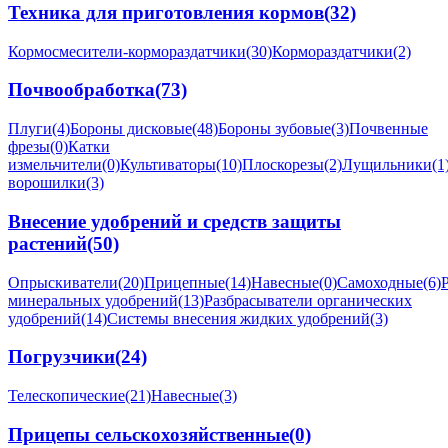
Техника для приготовления кормов
(32)
Кормосмесители-кормораздатчики
(30)
Кормораздатчики
(2)
Почвообработка
(73)
Плуги
(4)
Бороны дисковые
(48)
Бороны зубовые
(3)
Почвенные
фрезы
(0)
Катки
измельчители
(0)
Культиваторы
(10)
Плоскорезы
(2)
Лущильники
(1
ворошилки
(3)
Внесение удобрений и средств защиты
растений
(50)
Опрыскиватели
(20)
Прицепные
(14)
Навесные
(0)
Самоходные
(6)
минеральных удобрений
(13)
Разбрасыватели органических
удобрений
(14)
Системы внесения жидких удобрений
(3)
Погрузчики
(24)
Телескопические
(21)
Навесные
(3)
Прицепы сельскохозяйственные
(0)