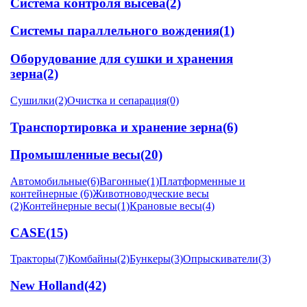
Система контроля высева
(2)
Системы параллельного вождения
(1)
Оборудование для сушки и хранения
зерна
(2)
Сушилки
(2)
Очистка и сепарация
(0)
Транспортировка и хранение зерна
(6)
Промышленные весы
(20)
Автомобильные
(6)
Вагонные
(1)
Платформенные и
контейнерные
(6)
Животноводческие весы
(2)
Контейнерные весы
(1)
Крановые весы
(4)
CASE
(15)
Тракторы
(7)
Комбайны
(2)
Бункеры
(3)
Опрыскиватели
(3)
New Holland
(42)