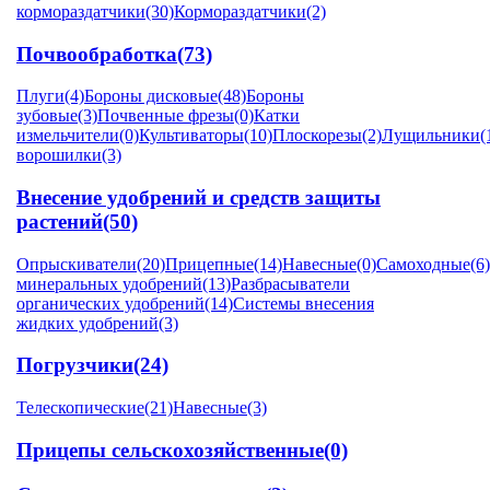
кормораздатчики
(30)
Кормораздатчики
(2)
Почвообработка
(73)
Плуги
(4)
Бороны дисковые
(48)
Бороны
зубовые
(3)
Почвенные фрезы
(0)
Катки
измельчители
(0)
Культиваторы
(10)
Плоскорезы
(2)
Лущильники
(
ворошилки
(3)
Внесение удобрений и средств защиты
растений
(50)
Опрыскиватели
(20)
Прицепные
(14)
Навесные
(0)
Самоходные
(6)
минеральных удобрений
(13)
Разбрасыватели
органических удобрений
(14)
Системы внесения
жидких удобрений
(3)
Погрузчики
(24)
Телескопические
(21)
Навесные
(3)
Прицепы сельскохозяйственные
(0)