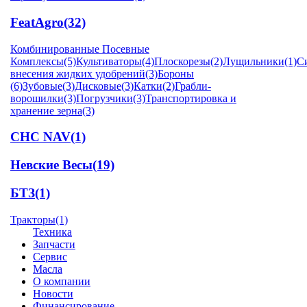
FeatAgro
(32)
Комбинированные Посевные
Комплексы
(5)
Культиваторы
(4)
Плоскорезы
(2)
Лущильники
(1)
С
внесения жидких удобрений
(3)
Бороны
(6)
Зубовые
(3)
Дисковые
(3)
Катки
(2)
Грабли-
ворошилки
(3)
Погрузчики
(3)
Транспортировка и
хранение зерна
(3)
CHC NAV
(1)
Невские Весы
(19)
БТЗ
(1)
Тракторы
(1)
Техника
Запчасти
Сервис
Масла
О компании
Новости
Финансирование