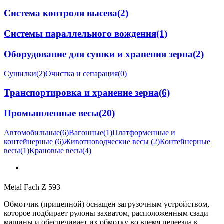
Система контроля высева
(2)
Системы параллельного вождения
(1)
Оборудование для сушки и хранения зерна
(2)
Сушилки
(2)
Очистка и сепарация
(0)
Транспортировка и хранение зерна
(6)
Промышленные весы
(20)
Автомобильные
(6)
Вагонные
(1)
Платформенные и
контейнерные
(6)
Животноводческие весы
(2)
Контейнерные
весы
(1)
Крановые весы
(4)
Metal Fach Z 593
Обмотчик (прицепной) оснащен загрузочным устройством,
которое подбирает рулоны захватом, расположенным сзади
машины и обеспечивает их обмотку во время переезда к