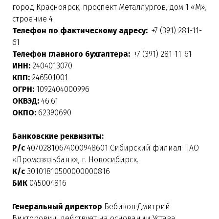
город Красноярск, проспект Металлургов, дом 1 «М»,
строение 4
Телефон по фактическому адресу:
+7 (391) 281-11-
61
Телефон главного бухгалтера:
+7 (391) 281-11-61
ИНН:
2404013070
КПП:
246501001
ОГРН:
1092404000996
ОКВЭД:
46.61
ОКПО:
62390690
Банковские реквизиты:
Р/с
40702810674000948601 Сибирский филиал ПАО
«Промсвязьбанк», г. Новосибирск.
К/с
30101810500000000816
БИК
045004816
Генеральный директор
Бебиков Дмитрий
Викторович, действует на основании Устава.